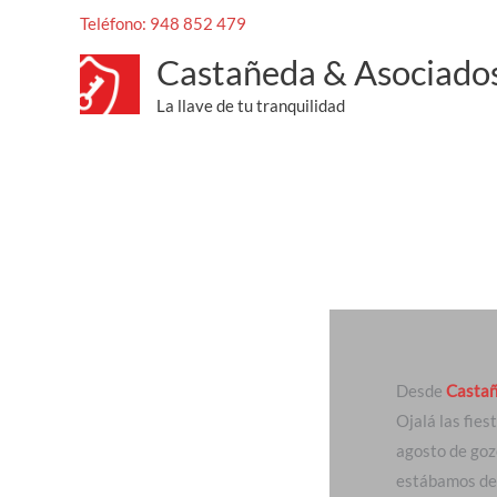
Feliz verano
Ir
Teléfono: 948 852 479
al
/
Uncategorized
/ Por
Cesar_Mendez
Castañeda & Asociado
contenido
La llave de tu tranquilidad
Desde
Castañ
Ojalá las fies
agosto de goz
estábamos de