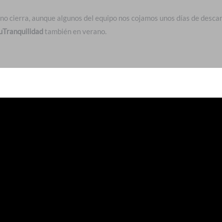
 no cierra, aunque algunos del equipo nos cojamos unos días de desc
Tranquilidad
también en verano.