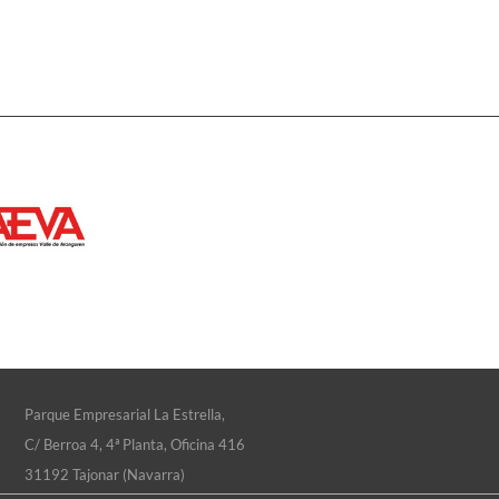
Parque Empresarial La Estrella,
C/ Berroa 4, 4ª Planta, Oficina 416
31192 Tajonar (Navarra)