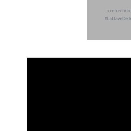
La correduría
#LaLlaveDeTu