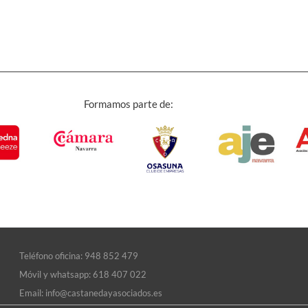
Formamos parte de:
Teléfono oficina:
948 852 479
Móvil y whatsapp:
618 407 022
Email:
info@castanedayasociados.es