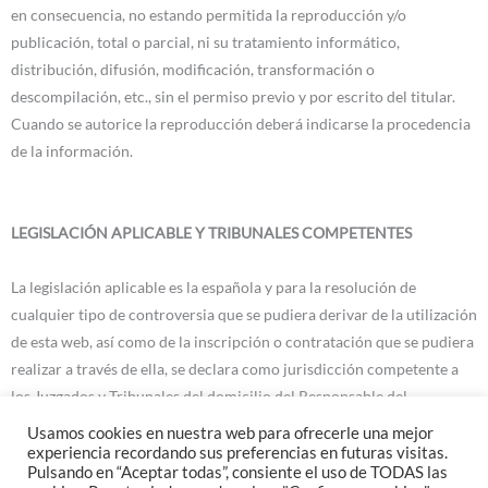
en consecuencia, no estando permitida la reproducción y/o
publicación, total o parcial, ni su tratamiento informático,
distribución, difusión, modificación, transformación o
descompilación, etc., sin el permiso previo y por escrito del titular.
Cuando se autorice la reproducción deberá indicarse la procedencia
de la información.
LEGISLACIÓN APLICABLE Y TRIBUNALES COMPETENTES
La legislación aplicable es la española y para la resolución de
cualquier tipo de controversia que se pudiera derivar de la utilización
de esta web, así como de la inscripción o contratación que se pudiera
realizar a través de ella, se declara como jurisdicción competente a
los Juzgados y Tribunales del domicilio del Responsable del
Tratamiento salvo en aquellos casos en los que el usuario ostente la
Usamos cookies en nuestra web para ofrecerle una mejor
posición de consumidor y por imperativo legal haya que someterse a
experiencia recordando sus preferencias en futuras visitas.
Pulsando en “Aceptar todas”, consiente el uso de TODAS las
los tribunales de su domicilio.