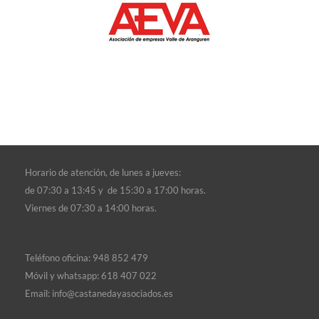
Horario de atención, d
e lunes a jueves:
de 07:30 a 13:45 y de 15:30 a 17:00 horas.
Viernes de 07:30 a 14:00 horas.
Teléfono oficina:
948 852 479
Móvil y whatsapp:
618 407 022
Email:
info@castanedayasociados.es