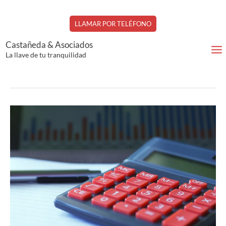
Ir
LLAMAR POR TELÉFONO
al
APMEN
contenido
Castañeda & Asociados
La llave de tu tranquilidad
El
mediador
de
seguros
como
asesor
en
servicios
financieros