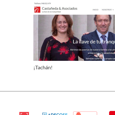
¡Tachán!