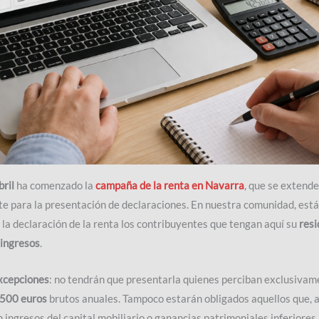
bril
ha comenzado la
campaña de la renta en Navarra
, que se extende
ite para la presentación de declaraciones. En nuestra comunidad, está
 la declaración de la renta los contribuyentes que tengan aquí su
resi
ingresos
.
xcepciones
: no tendrán que presentarla quienes perciban exclusivam
500 euros
brutos anuales. Tampoco estarán obligados aquellos que, 
ingresos del capital mobiliario o ganancias patrimoniales inferiores