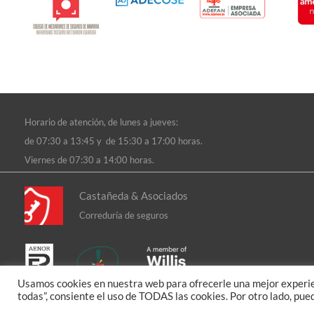
Horario de atención, d
e lunes a jueves:
de 07:30 a 13:45 y de 15:30 a 17:00 horas.
Viernes de 07:30 a 14:00 horas.
Castañeda & Asociados
Correduría de seguros
Usamos cookies en nuestra web para ofrecerle una mejor experien
todas”, consiente el uso de TODAS las cookies. Por otro lado, pue