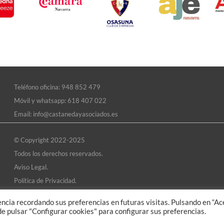
Teléfono oficina:
948 852 479
Móvil y whatsapp:
618 407 022
Email:
info@castanedayasociados.es
© Copyright 2022-2025
Todos los derechos reservados.
Aviso Legal.
Política de Privacidad.
Política de Cookies.
cia recordando sus preferencias en futuras visitas. Pulsando en “Ac
Sistema de Información Interna.
de pulsar "Configurar cookies" para configurar sus preferencias.