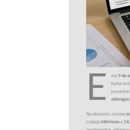
E
ste
9 de a
fecha lím
presentar
obtengan 
No obstante, existen
e
trabajo
inferiores
a
14.
rendimientos, obtengan 