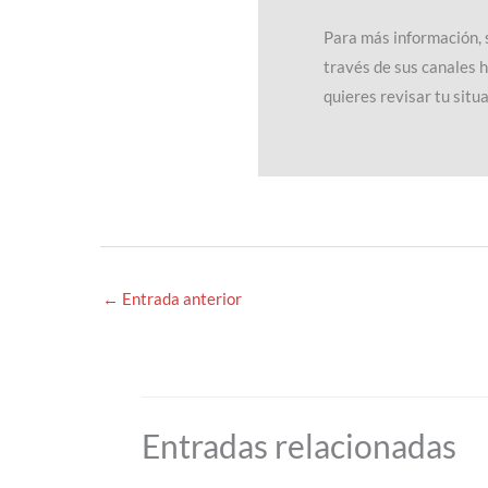
Para más información, 
través de sus canales 
quieres revisar tu sit
←
Entrada anterior
Entradas relacionadas