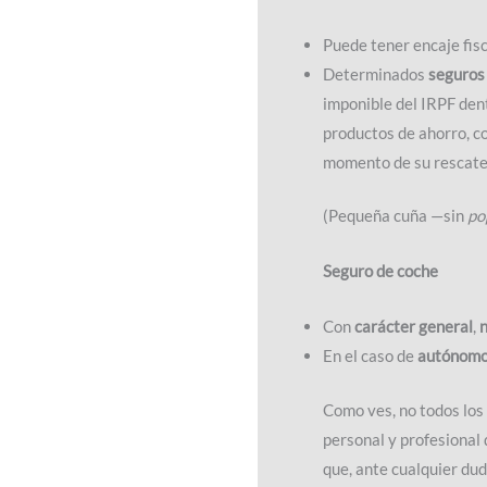
Puede tener encaje fis
Determinados
seguros 
imponible del IRPF dent
productos de ahorro, co
momento de su rescate 
(Pequeña cuña —sin
po
Seguro de coche
Con
carácter general
,
En el caso de
autónom
Como ves, no todos los
personal y profesional
que, ante cualquier du