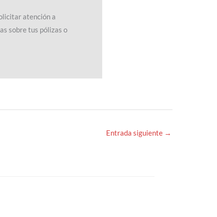
olicitar atención a
as sobre tus pólizas o
Entrada siguiente
→