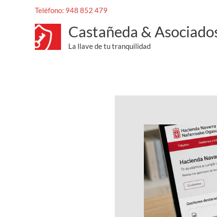
Qué seguros se pueden desgrava
Ir
Teléfono: 948 852 479
al
/
Uncategorized
/ Por
Cesar_Mendez
Castañeda & Asociado
contenido
La llave de tu tranquilidad