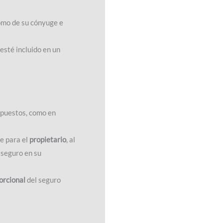
como de su cónyuge e
 esté incluido en un
upuestos, como en
le para el
propietario
, al
e seguro en su
orcional
del seguro