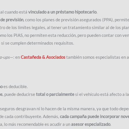
cal cuando está
vinculado a un préstamo hipotecario
.
de previsión
, como los planes de previsión asegurados (PPA), permite
ro de los límites legales, al tener un tratamiento similar al de los pl
mo los PIAS, no permiten esta reducción, pero pueden contar con vent
si se cumplen determinados requisitos.
p-ups
—: en
Castañeda & Asociados
también somos especialistas en ah
no
es deducible.
os
, puede deducirse
total o parcialmente
si el vehículo está afecto a l
 seguros desgravan ni lo hacen de la misma manera, ya que todo depen
 de cada contribuyente. Además,
cada campaña puede incorporar nov
da, lo más recomendable es acudir a un
asesor especializado
.