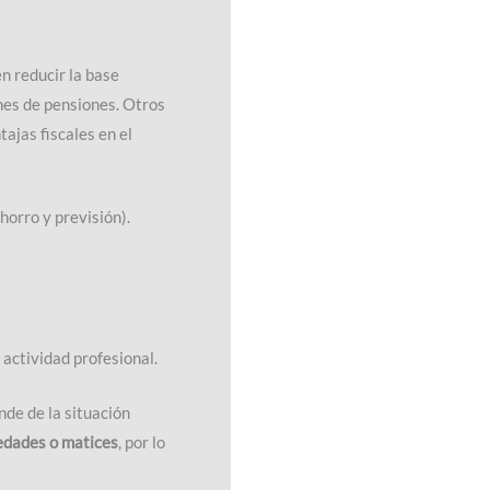
n reducir la base
anes de pensiones. Otros
ajas fiscales en el
orro y previsión).
a actividad profesional.
de de la situación
edades o matices
, por lo