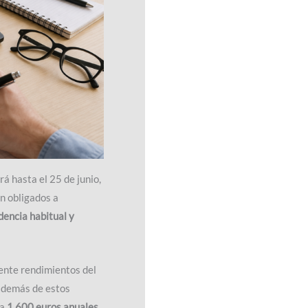
rá hasta el 25 de junio,
n obligados a
dencia habitual y
ente rendimientos del
además de estos
 a
1.600 euros anuales
,