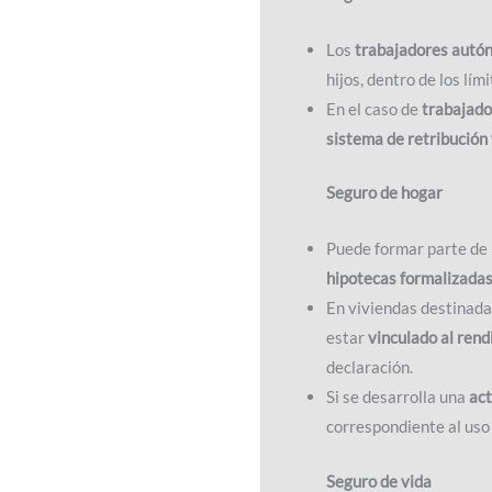
Los
trabajadores autó
hijos, dentro de los lím
En el caso de
trabajado
sistema de retribución 
Seguro de hogar
Puede formar parte de 
hipotecas formalizada
En viviendas destinadas
estar
vinculado al ren
declaración.
Si se desarrolla una
act
correspondiente al uso 
Seguro de vida