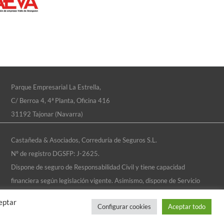
Parque Empresarial La Estrella,
C/ Berroa 4, 4ª Planta, Oficina 416
31192 Tajonar (Navarra)
Castañeda & Asociados, Correduría de Seguros S.L.
Nº de registro DGSFP: J-2625.
Dispone de seguro de Responsabilidad Civil y tiene capacidad
financiera según legislación vigente.
Asimismo, dispone de Servicio
de Atención al Cliente
eptar
Configurar cookies
Aceptar todo