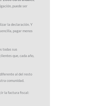
igación, puede ser
izar la declaración. Y
sencilla, pagar menos
s todas sus
clientes que, cada año,
diferente al del resto
estra comunidad.
r la factura fiscal: