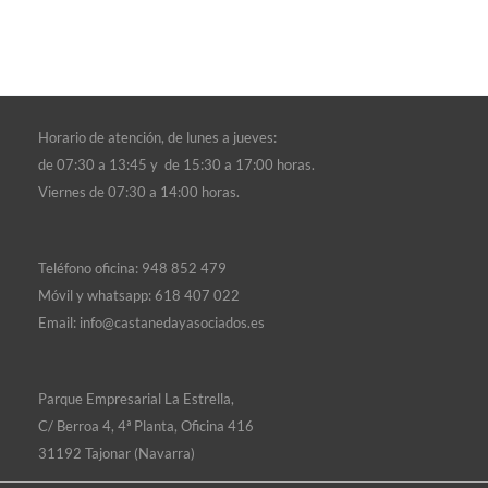
Horario de atención, d
e lunes a jueves:
de 07:30 a 13:45 y de 15:30 a 17:00 horas.
Viernes de 07:30 a 14:00 horas.
Teléfono oficina:
948 852 479
Móvil y whatsapp:
618 407 022
Email:
info@castanedayasociados.es
Parque Empresarial La Estrella,
C/ Berroa 4, 4ª Planta, Oficina 416
31192 Tajonar (Navarra)