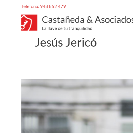
Ir
Teléfono: 948 852 479
al
Castañeda & Asociado
contenido
La llave de tu tranquilidad
Jesús Jericó
Jesús
Jericó:
educación
financiera
para
organizar,
proteger