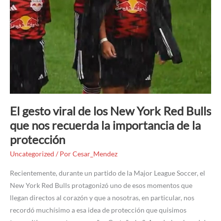
nos
recuerda
la
importancia
de
la
protección
El gesto viral de los New York Red Bulls
que nos recuerda la importancia de la
protección
Uncategorized
/ Por
Cesar_Mendez
Recientemente, durante un partido de la Major League Soccer, el
New York Red Bulls protagonizó uno de esos momentos que
llegan directos al corazón y que a nosotras, en particular, nos
recordó muchísimo a esa idea de protección que quisimos