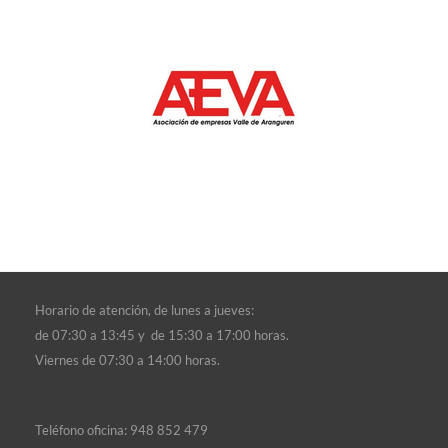
Horario de atención, d
e lunes a jueves:
de 07:30 a 13:45 y de 15:30 a 17:00 horas.
Viernes de 07:30 a 14:00 horas.
Teléfono oficina:
948 852 479