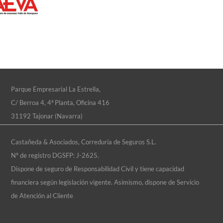
Parque Empresarial La Estrella,
C/ Berroa 4, 4ª Planta, Oficina 416
31192 Tajonar (Navarra)
Castañeda & Asociados, Correduría de Seguros S.L.
Nº de registro DGSFP: J-2625.
Dispone de seguro de Responsabilidad Civil y tiene capacidad
financiera según legislación vigente.
Asimismo, dispone de Servicio
de Atención al Cliente