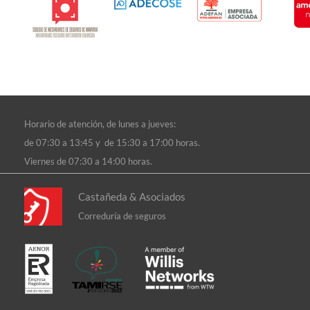
Horario de atención, d
e lunes a jueves:
de 07:30 a 13:45 y de 15:30 a 17:00 horas.
Viernes de 07:30 a 14:00 horas.
Castañeda & Asociados
Correduría de seguros