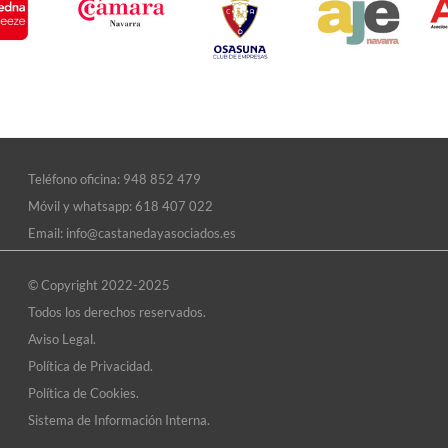
Teléfono oficina:
948 852 479
Móvil y whatsapp:
618 407 022
Email:
info@castanedayasociados.es
© Copyright 2022-2025
Todos los derechos reservados.
Aviso Legal.
Política de Privacidad.
Política de Cookies.
Sistema de Información Interna.